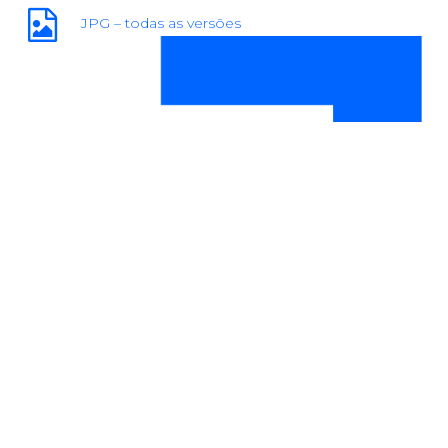
JPG – todas as versões
 MÓS CREATIVE HUB
PORTO DE MÓS C