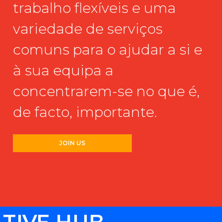
trabalho
flexíveis
e
uma
variedade
de
serviços
comuns
para
o
ajudar
a
si
e
à
sua
equipa
a
concentrarem-se
no
que
é,
de
facto,
importante.
JOIN US
ATIVE HUB