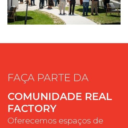
FAÇA
PARTE
DA
COMUNIDADE
REAL
FACTORY
Oferecemos
espaços
de